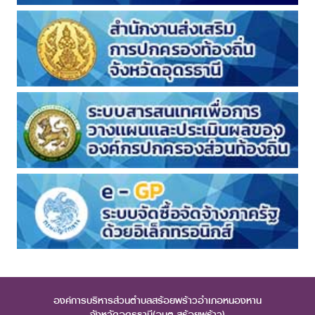
องค์การบริหารส่วนตำบลสร้อยพร้าวอำเภอหนองหาน
จังหวัดอุดรธานี(อบต.สร้อยพร้าว)