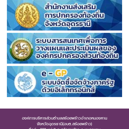
องค์การบริหารส่วนตำบลสร้อยพร้าวอำเภอหนองหาน
จังหวัดอุดรธานี(อบต.สร้อยพร้าว)