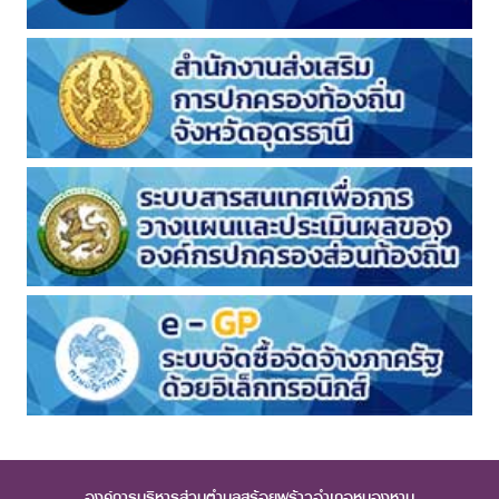
องค์การบริหารส่วนตำบลสร้อยพร้าวอำเภอหนองหาน