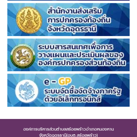
องค์การบริหารส่วนตำบลสร้อยพร้าวอำเภอหนองหาน
จังหวัดอุดรธานี(อบต.สร้อยพร้าว)