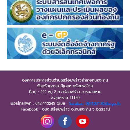
องค์การบริหารส่วนตำบลสร้อยพร้าวอำเภอหนองหาน
จังหวัดอุดรธานี(อบต.สร้อยพร้าว)
ที่อยู่ : 222 หมู่ 2 ต.สร้อยพร้าว อ.หนองหาน
จ.อุดรธานี 41130
เบอร์โทรศัพท์ : 042-113249 อีเมล์ :
Saraban_06410613@dla.go.th
Facebook : อบต.สร้อยพร้าว อ.หนองหาน จ.อุดรธานี